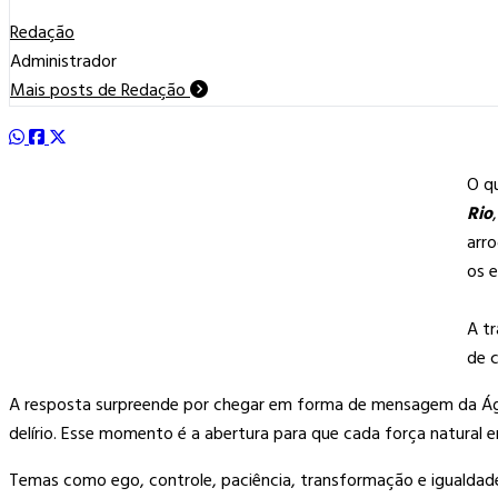
Redação
Administrador
Mais posts de Redação
O qu
Rio
arr
os e
A tr
de c
A resposta surpreende por chegar em forma de mensagem da Água,
delírio. Esse momento é a abertura para que cada força natural 
Temas como ego, controle, paciência, transformação e igualdade