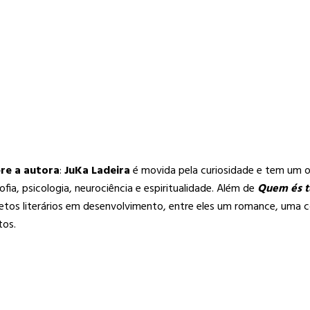
re a autora
:
JuKa Ladeira
é movida pela curiosidade e tem um o
sofia, psicologia, neurociência e espiritualidade. Além de
Quem és t
etos literários em desenvolvimento, entre eles um romance, uma c
tos.