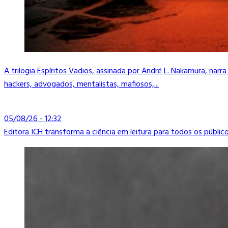
A trilogia Espíritos Vadios, assinada por André L. Nakamura, narr
hackers, advogados, mentalistas, mafiosos,...
05/08/26 - 12:32
Editora ICH transforma a ciência em leitura para todos os públic