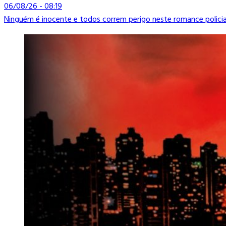
06/08/26 - 08:19
Ninguém é inocente e todos correm perigo neste romance polici