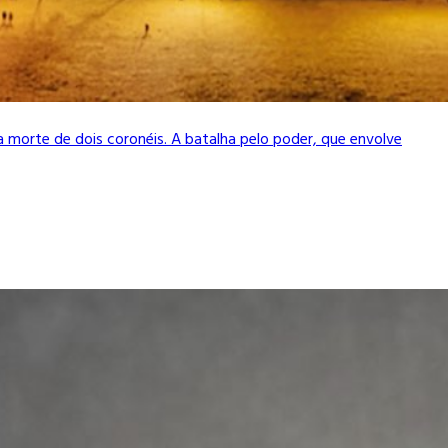
s a morte de dois coronéis. A batalha pelo poder, que envolve